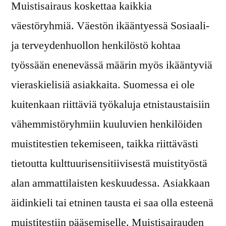
Muistisairaus koskettaa kaikkia
väestöryhmiä. Väestön ikääntyessä Sosiaali-
ja terveydenhuollon henkilöstö kohtaa
työssään enenevässä määrin myös ikääntyviä
vieraskielisiä asiakkaita. Suomessa ei ole
kuitenkaan riittäviä työkaluja etnistaustaisiin
vähemmistöryhmiin kuuluvien henkilöiden
muistitestien tekemiseen, taikka riittävästi
tietoutta kulttuurisensitiivisestä muistityöstä
alan ammattilaisten keskuudessa. Asiakkaan
äidinkieli tai etninen tausta ei saa olla esteenä
muistitestiin pääsemiselle. Muistisairauden