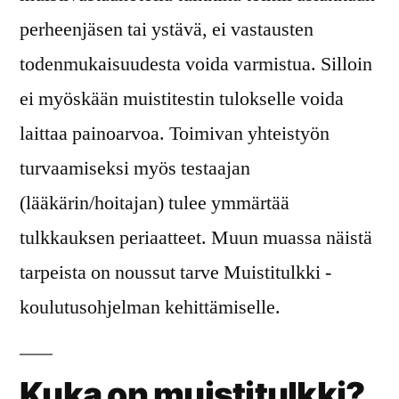
perheenjäsen tai ystävä, ei vastausten
todenmukaisuudesta voida varmistua. Silloin
ei myöskään muistitestin tulokselle voida
laittaa painoarvoa. Toimivan yhteistyön
turvaamiseksi myös testaajan
(lääkärin/hoitajan) tulee ymmärtää
tulkkauksen periaatteet. Muun muassa näistä
tarpeista on noussut tarve Muistitulkki -
koulutusohjelman kehittämiselle.
Kuka on muistitulkki?