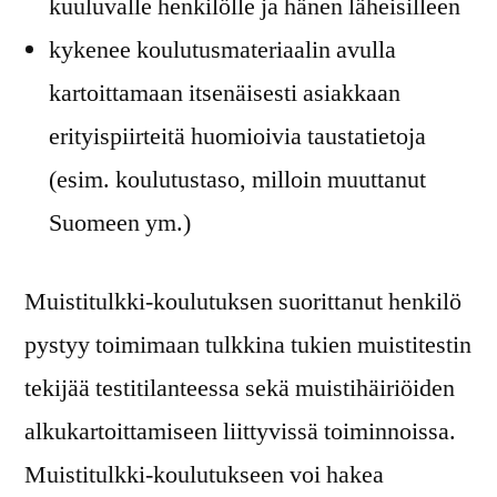
kuuluvalle henkilölle ja hänen läheisilleen
kykenee koulutusmateriaalin avulla
kartoittamaan itsenäisesti asiakkaan
erityispiirteitä huomioivia taustatietoja
(esim. koulutustaso, milloin muuttanut
Suomeen ym.)
Muistitulkki-koulutuksen suorittanut henkilö
pystyy toimimaan tulkkina tukien muistitestin
tekijää testitilanteessa sekä muistihäiriöiden
alkukartoittamiseen liittyvissä toiminnoissa.
Muistitulkki-koulutukseen voi hakea