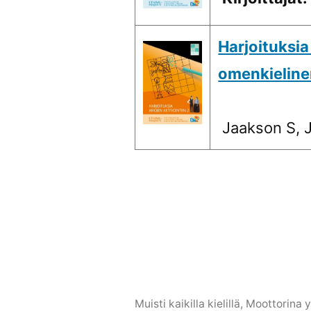
Harjoituksia 
omenkieline
Jaakson S, J
Muisti kaikilla kielillä
,
Moottorina y