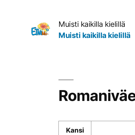
Siirry
sisältöön
Muisti kaikilla kielillä
Muisti kaikilla kielillä
Romaniväe
Kansi