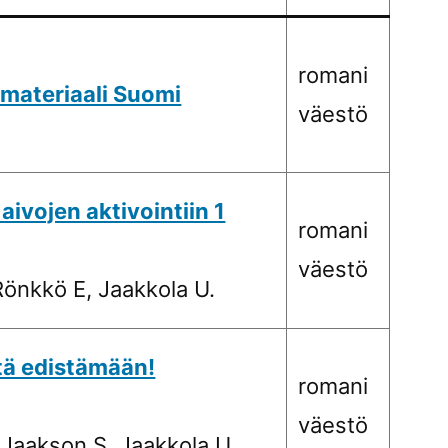
romani
 materiaali Suomi
väestö
aivojen aktivointiin 1
romani
väestö
önkkö E, Jaakkola U.
tä edistämään!
romani
väestö
Jaakson S, Jaakkola U.