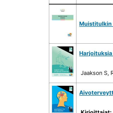
Muistitulkin
Harjoituksia 
Jaakson S, R
Aivoterveyt
Kirjoittajat: